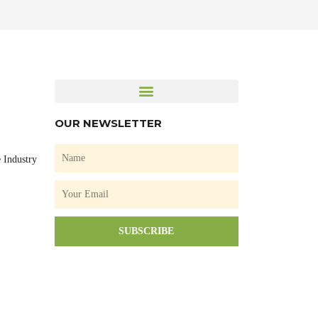
OUR NEWSLETTER
Name
 Industry
Email
SUBSCRIBE
F
a
c