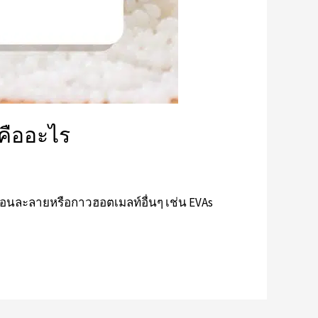
คืออะไร
อนละลายหรือกาวฮอตเมลท์อื่นๆ เช่น EVAs