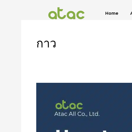
Skip
to
Home
content
กาว
How
to
choose
the
right