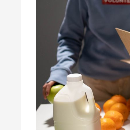
การ
ใช้
งาน
กล่อง
กระดาษ