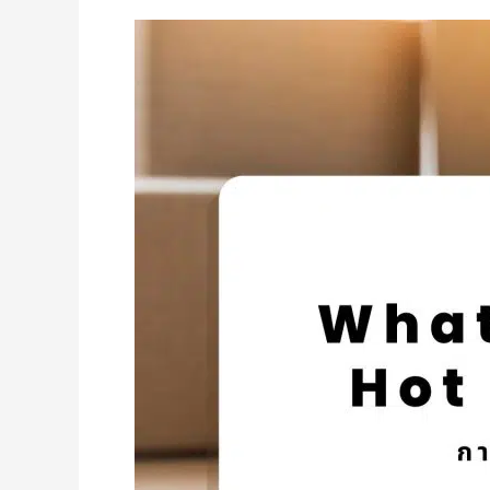
กาว
ฮอต
เมล
ท์
เมทั
ลโล
ซีน
(Metallocene
Hot
Melt
Adheisve)
คือ
อะไร