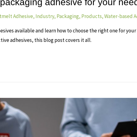
 packaging adhesive for your nee
tmelt Adhesive
,
Industry
,
Packaging
,
Products
,
Water-based A
esives available and learn how to choose the right one for you
ve adhesives, this blog post covers it all.