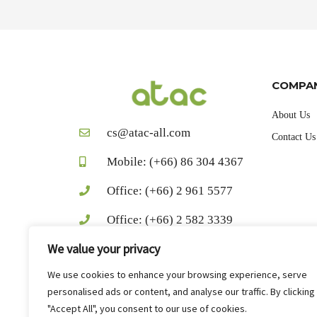
COMPA
About Us
cs@atac-all.com
Contact Us
Mobile: (+66) 86 304 4367
Office: (+66) 2 961 5577
Office: (+66) 2 582 3339
We value your privacy
Fax: (+66) 2 583 1849
We use cookies to enhance your browsing experience, serve
facebook.com/AtacChemical
personalised ads or content, and analyse our traffic. By clicking
Line ID: AtacCare
"Accept All", you consent to our use of cookies.