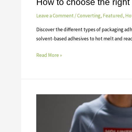
How to choose the right
Leave a Comment
/
Converting
,
Featured
,
Ho
Discover the different types of packaging adh
solvent-based adhesives to hot melt and reacti
Read More »
เคล็ด
(ไม่
ลับ)
ใน