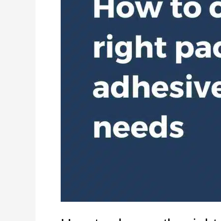
packaging
adhesive
for
your
needs