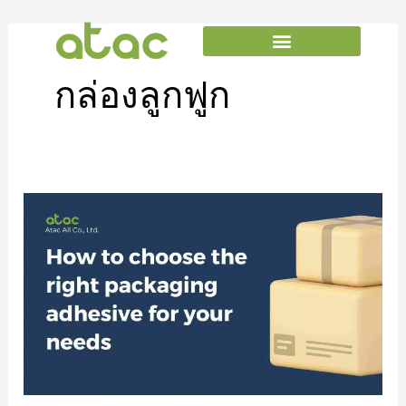
Skip
to
content
กล่องลูกฟูก
How
to
choose
the
right
packaging
adhesive
for