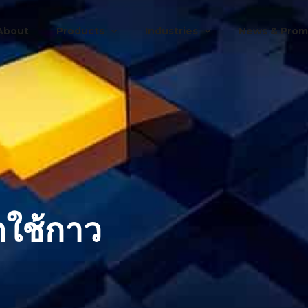
About
Products
Industries
News & Prom
กใช้กาว