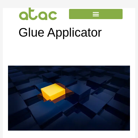
Skip
to
content
Glue Applicator
ปัจจัย
ใน
การ
เลือก
ใช้
กาว