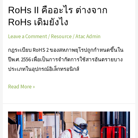
ยัง
RoHs II คืออะไร ต่างจาก
ไง
RoHs เดิมยังไง
Leave a Comment
/
Resource
/
Atac Admin
กฎระเบียบ RoHS 2 ของสหภาพยุโรปถูกกำหนดขึ้นใน
ปีพ.ศ. 2556 เพื่อเป็นการจำกัดการใช้สารอันตรายบาง
ประเภทในอุปกรณ์อิเล็กทรอนิกส์
Read More »
RoHs
คือ
อะไร