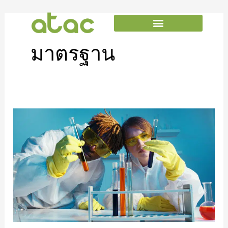
Skip
to
content
มาตรฐาน
RoHs
II
คือ
อะไร
ต่าง
จาก
RoHs
เดิม