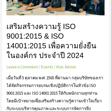
14001:2015
เพื่อ
ความ
เสริมสร้างความรู้ ISO
ยั่งยืน
9001:2015 & ISO
ใน
14001:2015 เพื่อความยั่งยืน
องค์กร
ประจำ
ในองค์กร ประจำปี 2024
ปี
Leave a Comment
/
Events
/
Atac Admin
2024
เมื่อวันที่ 5 ตุลาคม พ.ศ. 2565 ที่ผ่านมา กลุ่มบริษัทของเรา
ได้จัดกิจกรรมการอบรมเชิงปฏิบัติการในหัวข้อ ISO
9001:2015 และ ISO 14001:2015 ให้กับพนักงานทุกท่าน
โดยมีเป้าหมายเพื่อเสริมสร้างความรู้ความเข้าใจเกี่ยว
กับระบบบริหารคุณภาพ และระบบการจัดการสิ่ง